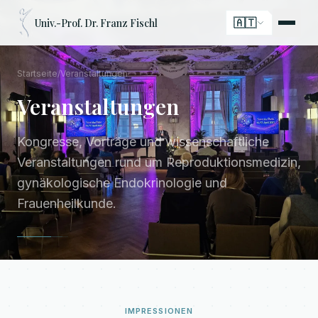
🇦🇹
Univ.-Prof. Dr. Franz Fischl
Startseite
/
Veranstaltungen
Veranstaltungen
Kongresse, Vorträge und wissenschaftliche
Veranstaltungen rund um Reproduktionsmedizin,
gynäkologische Endokrinologie und
Frauenheilkunde.
IMPRESSIONEN