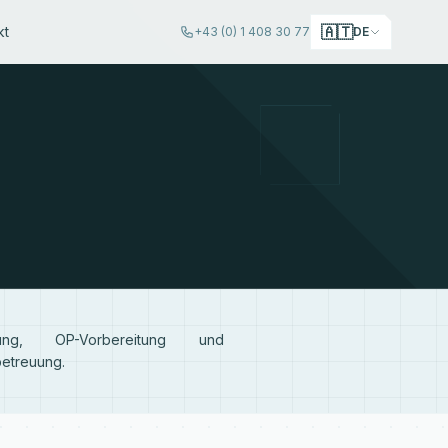
🇦🇹
kt
+43 (0) 1 408 30 77
DE
tung, OP-Vorbereitung und
etreuung.