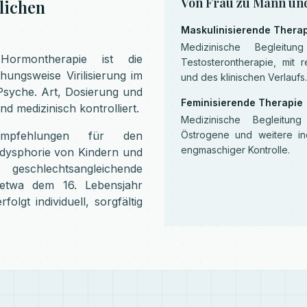
Von Frau zu Mann un
lichen
Maskulinisierende Thera
Medizinische Begleitun
 Hormontherapie ist die
Testosterontherapie, mit 
hungsweise Virilisierung im
und des klinischen Verlaufs.
Psyche. Art, Dosierung und
Feminisierende Therapie
nd medizinisch kontrolliert.
Medizinische Begleitun
Empfehlungen für den
Östrogene und weitere in
engmaschiger Kontrolle.
dysphorie von Kindern und
chlechtsangleichende
 etwa dem 16. Lebensjahr
olgt individuell, sorgfältig