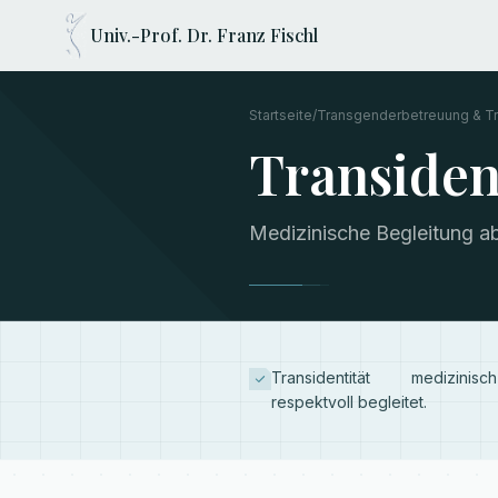
Univ.-Prof. Dr. Franz Fischl
Startseite
/
Transgenderbetreuung & Tr
Transiden
Medizinische Begleitung ab
Transidentität medizini
respektvoll begleitet.