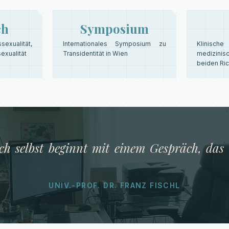
ch
Symposium
xualität,
Internationales Symposium zu
Klinisch
sexualität
Transidentität in Wien
medizini
beiden Ri
ch selbst beginnt mit einem Gespräch, das 
UNIV.-PROF. DR. FRANZ FISCHL