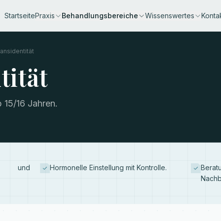
Startseite
Praxis
Behandlungsbereiche
Wissenswertes
Konta
ansidentität
tität
 15/16 Jahren.
sch und
Hormonelle Einstellung mit Kontrolle.
Bera
Nachb