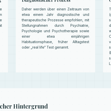
g
Diagnostischer Prozess
ne
Daher werden über einen Zeitraum von
T
en
etwa einem Jahr diagnostische und
(
e
therapeutische Prozesse empfohlen, mit
s
ät
Stellungnahmen durch Psychiatrie,
Psychologie und Psychotherapie sowie
einer etwa einjährigen
O
Habituationsphase, früher Alltagstest
oder „real life“ Test genannt.
(
s
L
icher Hintergrund