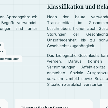
Klassifikation und Bel
chen Sprachgebrauch
Nach den heute verwendete
Begriffe verwendet.
Transidentität im Zusamme
nungen sind unter
beschrieben, früher auch Gesch
Störungen der Geschlechts
Unzufriedenheit bis zu sch
t
Geschlechtszugehörigkeit.
nz
Das biologische Geschlecht ka
che Menschen
werden. Daraus können inn
Verstimmungen, Affektlabilit
entstehen. Soziale Ausgrenzu
sozialem Umfeld sowie Belast
Situation zusätzlich verstärken.