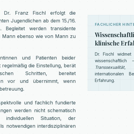
. Dr. Franz Fischl erfolgt die
nten Jugendlichen ab dem 15./16.
FACHLICHER HIN
 Begleitet werden transidente
Wissenschaftl
u Mann ebenso wie von Mann zu
klinische Erf
Dr. Fischl widmet
ientinnen und Patienten beider
wissenschaftli
 regelmäßig die Einstellung, berät
Transsexualität, 
hen Schritten, bereitet
internationalen B
Erfahrung.
onen vor und übernimmt, wenn
hbetreuung.
spektvolle und fachlich fundierte
ungen werden nicht schematisch
individuellen Situation, der
 notwendigen interdisziplinären