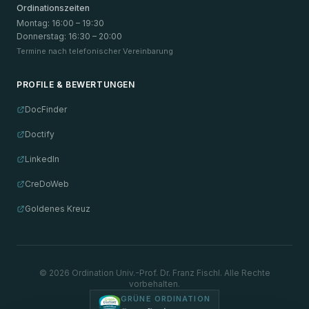
Ordinationszeiten
Montag
:
16:00 – 19:30
Donnerstag
:
16:30 – 20:00
Termine nach telefonischer Vereinbarung
PROFILE & BEWERTUNGEN
DocFinder
Doctify
LinkedIn
CreDoWeb
Goldenes Kreuz
©
2026
Ordination Univ.-Prof. Dr. Franz Fischl. Alle Rechte
vorbehalten.
GRÜNE ORDINATION