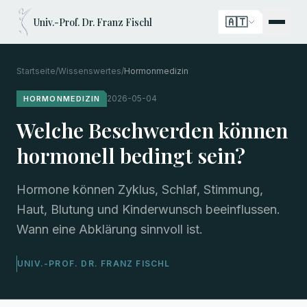
🇦🇹
Univ.-Prof. Dr. Franz Fischl
Startseite
/
Wissenswertes
/
Hormonmedizin
2026-05-04
HORMONMEDIZIN
Welche Beschwerden können
hormonell bedingt sein?
Hormone können Zyklus, Schlaf, Stimmung,
Haut, Blutung und Kinderwunsch beeinflussen.
Wann eine Abklärung sinnvoll ist.
UNIV.-PROF. DR. FRANZ FISCHL