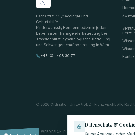
Hormo
Schwan
Facharzt für Gynäkologie und
Geburtshilfe.
Kinderwunsch, Hormonmedizin in jedem
Verhüt
Beratu
Lebensalter, Transgenderbetreuung bei
Transidentität, gynäkologische Betreuung
Wissen
und Schwangerschaftsbetreuung in Wien.
Wisse
+43 (0) 1 408 30 77
Kontak
©
2026
Ordination Univ.-Prof. Dr. Franz Fischl. Alle Rech
Datenschutz & Cooki
WEBDESIGN FÜR ÄRZTE
Keine Analyse- oder Mark