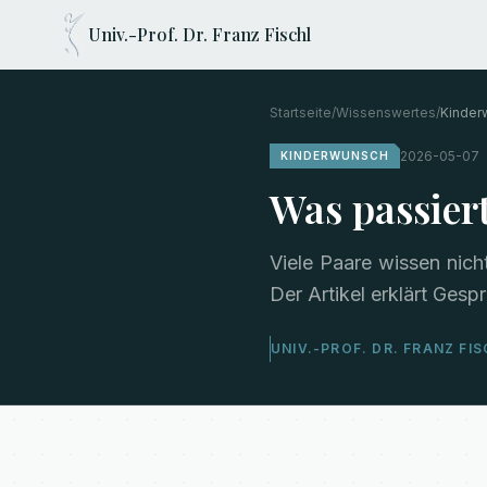
Univ.-Prof. Dr. Franz Fischl
Startseite
/
Wissenswertes
/
Kinder
2026-05-07
KINDERWUNSCH
Was passier
Viele Paare wissen nic
Der Artikel erklärt Gesp
UNIV.-PROF. DR. FRANZ FI