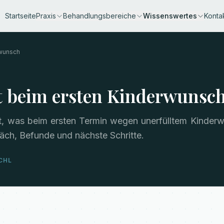
Startseite
Praxis
Behandlungsbereiche
Wissenswertes
Konta
wunsch
t beim ersten Kinderwunsc
ht, was beim ersten Termin wegen unerfülltem Kinder
räch, Befunde und nächste Schritte.
SCHL