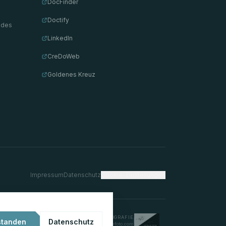
DocFinder
Doctify
 des
LinkedIn
CreDoWeb
Goldenes Kreuz
Impressum
Datenschutz
Cookie-Einstellungen
© PORTRAITFOTOGRAFIE
standen
Datenschutz
estellefoto.com