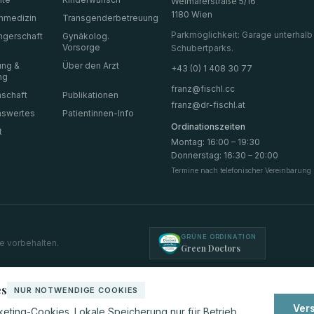
Weimarerstraße 5/16
1180 Wien
nmedizin
Transgenderbetreuung
Parkmöglichkeit: Garage unterhalb
gerschaft
Gynäkolog.
Vorsorge
Schubertparks.
ung &
Über den Arzt
+43 (0) 1 408 30 77
ng
franz@fischl.cc
schaft
Publikationen
franz@dr-fischl.at
nswertes
Patientinnen-Info
Ordinationszeiten
t
Montag
:
16:00 – 19:30
Donnerstag
:
16:30 – 20:00
Termine nach telefonischer Vereinbarung
GRÜNE ORDINATION
te vorbehalten.
Green Doctors
es
NUR NOTWENDIGE COOKIES
Ver
eting-Cookies. Lokale Speicherung nur für Betrieb,