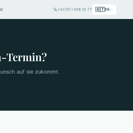
🇦🇹
kt
+43 (0) 1 408 30 77
DE
h-Termin?
wunsch auf sie zukommt.