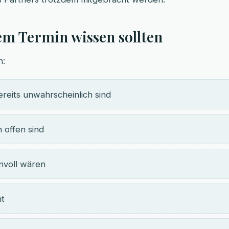
em Termin wissen sollten
n:
reits unwahrscheinlich sind
 offen sind
nvoll wären
ht