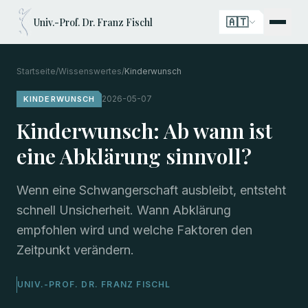
🇦🇹
Univ.-Prof. Dr. Franz Fischl
Startseite
/
Wissenswertes
/
Kinderwunsch
2026-05-07
KINDERWUNSCH
Kinderwunsch: Ab wann ist
eine Abklärung sinnvoll?
Wenn eine Schwangerschaft ausbleibt, entsteht
schnell Unsicherheit. Wann Abklärung
empfohlen wird und welche Faktoren den
Zeitpunkt verändern.
UNIV.-PROF. DR. FRANZ FISCHL