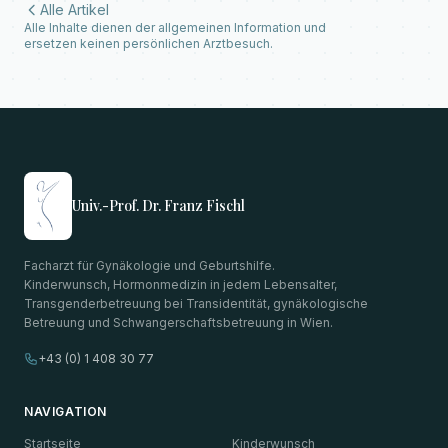
Alle Artikel
Alle Inhalte dienen der allgemeinen Information und
ersetzen keinen persönlichen Arztbesuch.
Univ.-Prof. Dr. Franz Fischl
Facharzt für Gynäkologie und Geburtshilfe.
Kinderwunsch, Hormonmedizin in jedem Lebensalter,
Transgenderbetreuung bei Transidentität, gynäkologische
Betreuung und Schwangerschaftsbetreuung in Wien.
+43 (0) 1 408 30 77
NAVIGATION
Startseite
Kinderwunsch