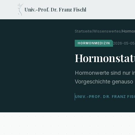
Univ.-Prof. Dr. Franz Fischl
Startseite
/
Wissenswertes
/
Hormo
2026-05-05
HORMONMEDIZIN
Hormonstatu
Hormonwerte sind nur i
Vorgeschichte genauso 
UNIV.-PROF. DR. FRANZ FI