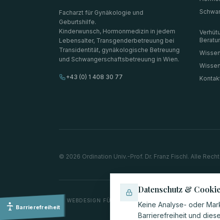
Schwan
Facharzt für Gynäkologie und
Geburtshilfe.
Kinderwunsch, Hormonmedizin in jedem
Verhüt
Beratu
Lebensalter, Transgenderbetreuung bei
Transidentität, gynäkologische Betreuung
Wissen
und Schwangerschaftsbetreuung in Wien.
Wisse
+43 (0) 1 408 30 77
Kontak
©
2026
Ordination Univ.-Prof. Dr. Franz Fischl. Alle Rech
Datenschutz & Cooki
WEBDESIGN FÜR ÄRZTE
Keine Analyse- oder Mark
Barrierefreiheit
Barrierefreiheit und dies