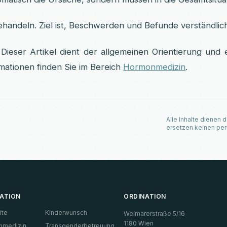
u behandeln. Ziel ist, Beschwerden und Befunde verständl
Dieser Artikel dient der allgemeinen Orientierung und 
mationen finden Sie im Bereich
Hormonmedizin
.
Alle Inhalte dienen 
ersetzen keinen per
ATION
ORDINATION
ite
Kinderwunsch
Weimarerstraße 5/16
1180 Wien
nmedizin
Transgenderbetreuung