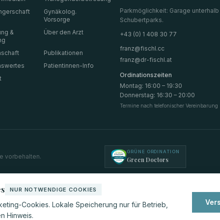
Parkmöglichkeit: Garage unterhalb
gerschaft
Gynäkolog.
Vorsorge
Schubertparks.
ung &
Über den Arzt
+43 (0) 1 408 30 77
ng
franz@fischl.cc
schaft
Publikationen
franz@dr-fischl.at
nswertes
Patientinnen-Info
Ordinationszeiten
t
Montag
:
16:00 – 19:30
Donnerstag
:
16:30 – 20:00
Termine nach telefonischer Vereinbarung
GRÜNE ORDINATION
te vorbehalten.
Green Doctors
es
NUR NOTWENDIGE COOKIES
Ver
eting-Cookies. Lokale Speicherung nur für Betrieb,
en Hinweis.