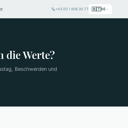
🇦🇹
kt
+43 (0) 1 408 30 77
DE
 die Werte?
lustag, Beschwerden und