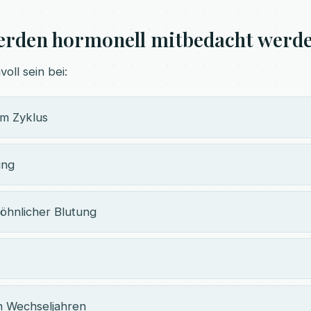
erden hormonell mitbedacht werd
oll sein bei:
m Zyklus
ung
öhnlicher Blutung
n Wechseljahren