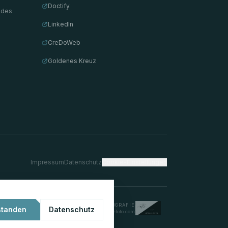
Doctify
 des
LinkedIn
CreDoWeb
Goldenes Kreuz
Impressum
Datenschutz
Cookie-Einstellungen
© PORTRAITFOTOGRAFIE
standen
Datenschutz
estellefoto.com